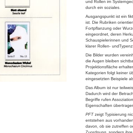
und Rollen im Systemgeo
durch ein soziales.
Ausgangspunkt ist ein fi
ist. Die Rubriken orienti
Fortpflanzung oder Wurz
eingeordnet, deren Herk
Schauspielerinnen und Sc
klarer Rollen- undTypen
Die Bilder wurden vereinhe
die Augen bleiben sichtbar
Projektionsfläche erhalte
Kategorien folgt keiner ü
eingesetzten Beispiele a
Das Album ist nur teilweis
Dadurch wird der Betrach
Begriffe rufen Assoziati
Eigenschaften übertragen
PFT
zeigt Typisierung ni
entstehen aus vorhanden
davon, ob sie zutreffen od
Zuordnung, sondern ihre P