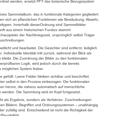
rdnet werden, ersetzt
PFT
das botanische Bezugssystem
ktives Sammelalbum, das in funktionale Kategorien gegliedert
eren sich an pflanzlichen Funktionen wie Bestäubung, Abwehr,
eltypen. Innerhalb dieserOrdnung sind Sammelbilder
unft aus einem historischen Fundus stammt:
hauspieler der Nachkriegszeit, ursprünglich selbst Träger
zuschreibungen.
itlicht und bearbeitet. Die Gesichter sind entfernt, lediglich
. Individuelle Identität tritt zurück, während der Blick als
n bleibt. Die Zuordnung der Bilder zu den funktionalen
berprüfbaren Logik, wird jedoch durch die bereits
ls mögliches System lesbar.
e gefüllt. Leere Felder bleiben sichtbar und beschriftet.
ter selbst in den Prozess einbezogen: Die funktionalen
onen hervor, die nahezu automatisch auf menschliche
 werden. Die Sammlung wird im Kopf fortgesetzt.
cht als Ergebnis, sondern als Verfahren. Zuschreibungen
en Bildern, Begriffen und Ordnungssystemen – unabhängig
er zufällig sind. Entscheidend ist nicht die Richtigkeit der
lausibilität.