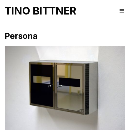
TINO BITTNER
Persona