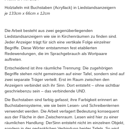
Holztafeln mit Buchstaben (Acryllack) in Liedstandsanzeigern
je 133cm x 66cm x 12cm
Die Arbeit besteht aus zwei gegenüberliegenden
Liedstandsanzeigern wie sie in Kirchenräumen zu finden sind.
Jeder Anzeiger trägt für sich eine vertikale Folge einzelner
Begriffe. Diese Wörter entstammen fest etablierten
Redewendungen, die im Sprachgebrauch als Wortpaare
auftreten.
Entscheidend ist ihre räumliche Trennung: Die zugehörigen
Begriffe stehen nicht gemeinsam auf einer Tafel, sondern sind auf
zwei separate Träger verteilt. Erst im Raum zwischen den
Anzeigern verbindet sich ihr Sinn. Dort entsteht – ohne sichtbar
geschriebenzu sein – das verbindende UND.
Die Buchstaben sind farbig gefasst; ihre Farbigkeit erinnert an
Buchstabensysteme, wie sie beim Lesen- und Schreibenlernen
verwendet werden. Die Arbeit verlagert Bedeutung konsequent
aus der Fläche in den Zwischenraum. Lesen wird hier zu einer
räumlichen Handlung: DerSinn entsteht nicht im einzelnen Objekt,
sondern in der gedanklichen Verbindung beider Tafeln. So wird