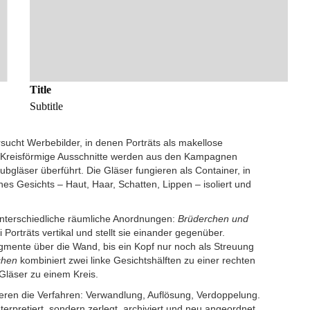
Title
Subtitle
sucht Werbebilder, in denen Porträts als makellose
 Kreisförmige Ausschnitte werden aus den Kampagnen
gläser überführt. Die Gläser fungieren als Container, in
es Gesichts – Haut, Haar, Schatten, Lippen – isoliert und
unterschiedliche räumliche Anordnungen:
Brüderchen und
 Porträts vertikal und stellt sie einander gegenüber.
agmente über die Wand, bis ein Kopf nur noch als Streuung
chen
kombiniert zwei linke Gesichtshälften zu einer rechten
 Gläser zu einem Kreis.
rieren die Verfahren: Verwandlung, Auflösung, Verdoppelung.
nterpretiert, sondern zerlegt, archiviert und neu angeordnet.